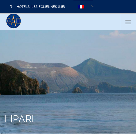
HÔTELS ÎLES EOLIENNES (ME)
+39 0909812136
INFOS ET RÉSERVATIONS:
HOTEL
CHAMBRES
SERVICES
RESTAURANT
CENTRE CONGRÈS
ÎLES ÉOLIENNES
NOUVELLES
CONTACT
LIPARI