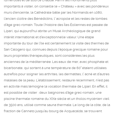
fumerolles et de source chaude. Parmi les monuments plus
importants à visiter, on conseille le « Château » avec ses pondéreux
murs d’enceinte, la Cathédrale bâtie par les Normands en 1080,
l’ancien cloître des Bénédictins, l’ acropole et les restes de tombes
d’âge grec-romain.
Toute l’histoire des Îles Éoliennes est passée de
Lipari, qui aujourd’hui abrite un Musé Archéologique de grand
intérêt international et d’exceptionnelle valeur. Une étape
importante du tour de l’île est certainement la visite des thermes de
San Calogero qui, connues depuis l’époque grecque romaine pour
leurs propriétés thérapeutiques, sont considérées les plus
anciennes de la méditerranée.
Les eaux de mer, avec phosphate et
bicarbonate, qui sortent à une température de 60° étaient utilisées
autrefois pour soigner les arthrites, les dermatites, l’ acné et d’autres
malaises de la peau. L’établissement, restauré récemment, n’est pas
en activité mais témoigne la vocation thermale de Lipari. En effet, il
est possible de visiter : deux baignoires d’âge grec-romain, une
piscine thermale romaine du XIXe siècle et un tholos mycénien vieil
de 3500 ans, utilisé comme sauna thermale. Le long de la côte, de la
fraction de Canneto jusqu’au bourg de Acquacalda, se trouvent