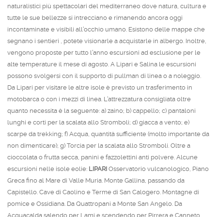
naturalistici più spettacolari del mediterraneo dove natura, cultura e
tutte le sue bellezze si intrecciano e rimanendo ancora oggi
incontaminate e visibili all’occhio umano. Esistono delle mappe che
segnano i sentieri , potete visionarle a acquistarle in albergo. Inoltre,
vengono proposte per tutto l’anno escursioni ad esclusione per le
alte temperature il mese di agosto.
A Lipari e Salina le escursioni
possono svolgersi con il supporto di pullman di linea o a noleggio.
Da Lipari per visitare le altre isole è previsto un trasferimento in
motobarca o con i mezzi di linea. L’attrezzatura consigliata oltre
quanto necessita è la seguente:
a) zaino;
b) cappello;
c) pantaloni
lunghi e corti per la scalata allo Stromboli;
d) giacca a vento;
e)
scarpe da trekking;
f) Acqua, quantità sufficiente (molto importante da
non dimenticare);
g) Torcia per la scalata allo Stromboli.
Oltre a
cioccolata o frutta secca, panini e fazzolettini anti polvere. Alcune
escursioni nelle isole eolie:
LIPARI
Osservatorio vulcanologico, Piano
Greca fino al Mare di Valle Muria. Monte Gallina, passando da
Capistello. Cave di Caolino e Terme di San Calogero. Montagne di
pomice e Ossidiana. Da Quattropani a Monte San Angelo. Da
Acquacalda salendo per Lami e scendendo per Pirrera e Canneto