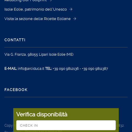
Isole Eolie, patrimonio dell'Unesco
Visita la sezione delle Ricette Eoliane
CONTATTI
Via G. Franza, 98055 Lipari
Isole Eolie (ME)
E-MAIL:
info@arciduca.it
TEL:
+39 090 9812136
-
+39 090 9811387
FACEBOOK
Verifica disponibilità
Copyright © Grand Hotel Arciduca. All Rights Reserved.P.IVA 02014460832.